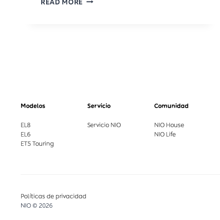
READ MORE
RICA
SUMA
UN
NUEVO
ACTOR
EN
MOVILIDAD
ELÉCTRICA: NIO
INC. ABRE
SU
Modelos
Servicio
Comunidad
PRIMER
NIO
EL8
Servicio NIO
NIO House
HOUSE
EL6
NIO Life
EN
ET5 Touring
EL
PAÍS
Políticas de privacidad
NIO © 2026