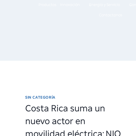
Skip
Productos
Innovación
Energía y Servicio
Co
to
Contactanos
content
SIN CATEGORÍA
Costa Rica suma un
nuevo actor en
movilidad eléctrica: NIO